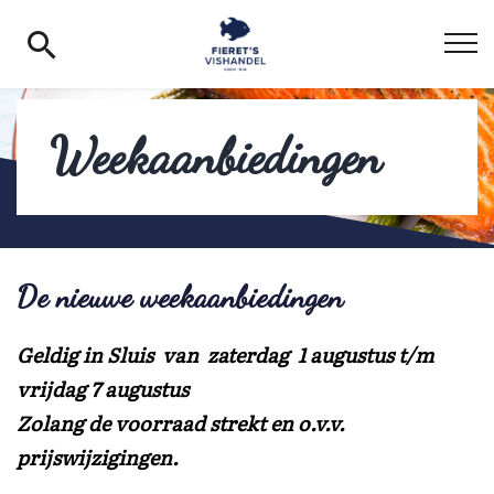
Weekaanbiedingen
Klantenpas
Producten
Groothandel
De nieuwe weekaanbiedingen
Viswinkel Sluis
Geldig in Sluis van zaterdag 1 augustus t/m
vrijdag 7 augustus
Markten België
Zola
ng de voorraad strekt en o.v.v.
Over ons
prijswijzigingen.